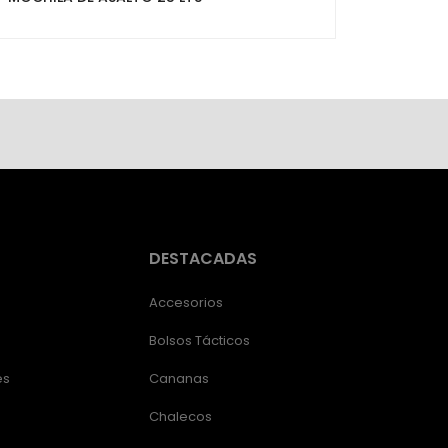
DESTACADAS
Accesorios
Bolsos Tácticos
es
Cananas
Chalecos