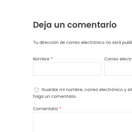
Polímero Nivel 2
Pouch
Deja un comentario
Recomendados
Tu dirección de correo electrónico no será publ
Riñoneras
Nombre
*
Correo elect
Trabajos Especiales
Guardar mi nombre, correo electrónico y si
haga un comentario.
Comentario
*