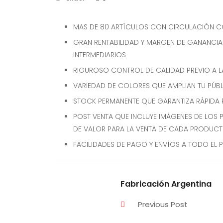
Chalecos
Cinturones
MAS DE 80 ARTÍCULOS CON CIRCULACIÓN 
GRAN RENTABILIDAD Y MARGEN DE GANANCIA
Correas Tácticas
INTERMEDIARIOS
RIGUROSO CONTROL DE CALIDAD PREVIO A L
Diseños 2021
VARIEDAD DE COLORES QUE AMPLIAN TU PÚB
STOCK PERMANENTE QUE GARANTIZA RÁPIDA 
Diseños 2022
POST VENTA QUE INCLUYE IMÁGENES DE LOS
DE VALOR PARA LA VENTA DE CADA PRODUC
Fundas Porta Placas
FACILIDADES DE PAGO Y ENVÍOS A TODO EL P
Mochilas
Morrales
Fabricación Argentina
Previous Post
Musleras