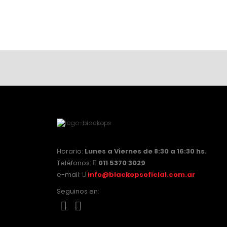
Horario:
Lunes a Viernes de 8:30 a 16:30 hs.
Teléfonos:
011 5370 3029
e-mail:
info@blackopsoficial.com.ar
Seguinos en: