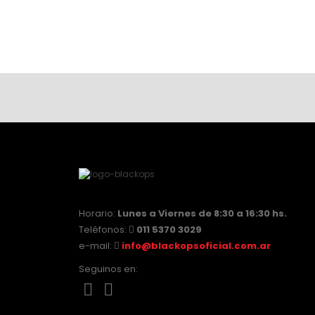
Horario:
Lunes a Viernes de 8:30 a 16:30 hs.
Teléfonos:
011 5370 3029
e-mail:
info@blackopsoficial.com.ar
Seguinos en: