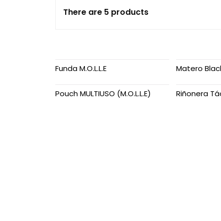
Chalecos
There are 5 products
Cinturones
Correas Tácticas
Funda M.O.L.L.E
Matero Bla
Diseños 2021
Pouch MULTIUSO (M.O.L.L.E)
Riñonera Tá
Diseños 2022
Fundas Porta Placas
Mochilas
Morrales
Musleras