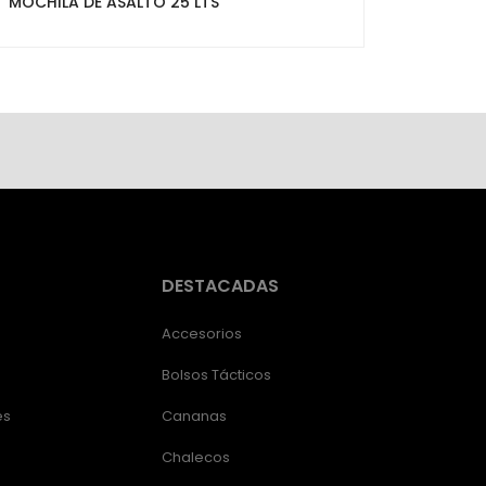
MOCHILA DE ASALTO 25 LTS
DESTACADAS
Accesorios
Bolsos Tácticos
es
Cananas
Chalecos