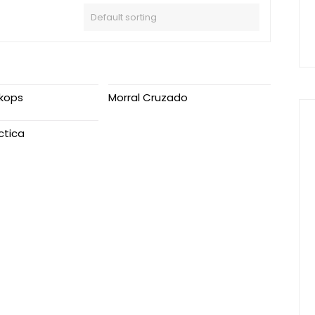
ckops
Morral Cruzado
ctica