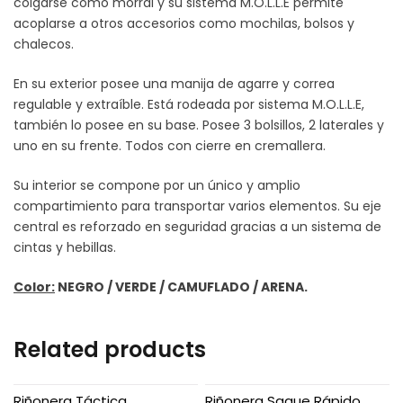
colgarse como morral y su sistema M.O.L.L.E permite
acoplarse a otros accesorios como mochilas, bolsos y
chalecos.
En su exterior posee una manija de agarre y correa
regulable y extraíble. Está rodeada por sistema M.O.L.L.E,
también lo posee en su base. Posee 3 bolsillos, 2 laterales y
uno en su frente. Todos con cierre en cremallera.
Su interior se compone por un único y amplio
compartimiento para transportar varios elementos. Su eje
central es reforzado en seguridad gracias a un sistema de
cintas y hebillas.
Color:
NEGRO / VERDE / CAMUFLADO / ARENA.
Related products
Riñonera Táctica
Riñonera Saque Rápido