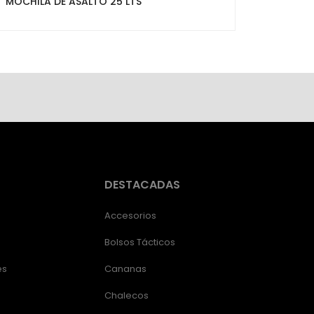
MOCHILA DE ASALTO 25 LTS
DESTACADAS
Accesorios
Bolsos Tácticos
es
Cananas
Chalecos