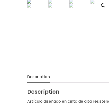
Chalecos
Cinturones
Correas Tácticas
Diseños 2021
Diseños 2022
Fundas Porta Placas
Description
Mochilas
Morrales
Description
Artículo diseñado en cinta de alta resistenc
Musleras