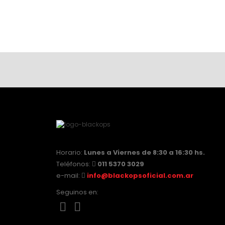
Horario:
Lunes a Viernes de 8:30 a 16:30 hs.
Teléfonos:
011 5370 3029
e-mail:
info@blackopsoficial.com.ar
Seguinos en: