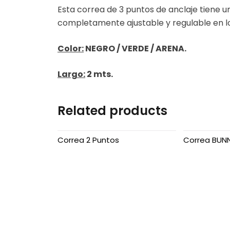
Esta correa de 3 puntos de anclaje tiene u
Polímero Nivel 2
completamente ajustable y regulable en lo
Pouch
Color:
NEGRO / VERDE / ARENA.
Recomendados
Largo:
2 mts.
Riñoneras
Related products
Trabajos Especiales
Correa 2 Puntos
Correa BUNN