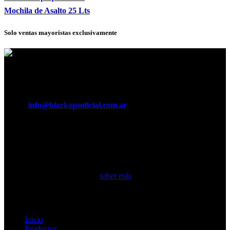
Mochila de Asalto 25 Lts
Solo ventas mayoristas exclusivamente
Horario:
Lunes a Viernes de 8:30 a 16:30 hs.
Teléfonos:
011 5370 3029
e-mail:
info@blackopsoficial.com.ar
Seguinos en:
Somos una empresa argentina líder en fabricación de equipamiento
táctico militar y accesorios…
saber más
Secciones
Inicio
Productos