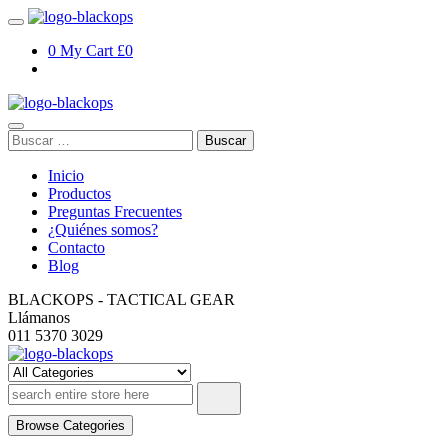
Skip
to
0
My Cart
£0
content
Buscar:
Inicio
Productos
Preguntas Frecuentes
¿Quiénes somos?
Contacto
Blog
BLACKOPS - TACTICAL GEAR
Llámanos
011 5370 3029
blackopsoficial.com.ar
Browse Categories