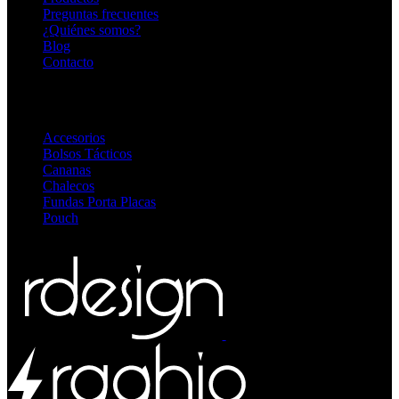
Preguntas frecuentes
¿Quiénes somos?
Blog
Contacto
Destacadas
Accesorios
Bolsos Tácticos
Cananas
Chalecos
Fundas Porta Placas
Pouch
© 2026
blackopsoficial.com.ar
. Todos los derechos reservados
by
/